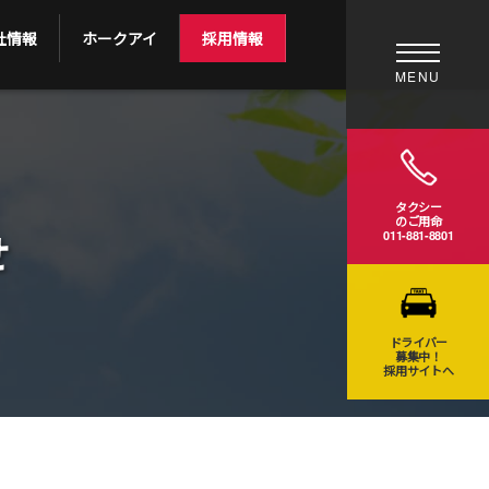
社情報
ホークアイ
採用情報
MENU
タクシー
のご用命
せ
011-881-8801
ドライバー
募集中！
採用サイトへ