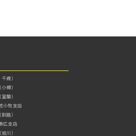
・千歳）
（小樽）
（室蘭）
苫小牧支店
（釧路）
帯広支店
（旭川）